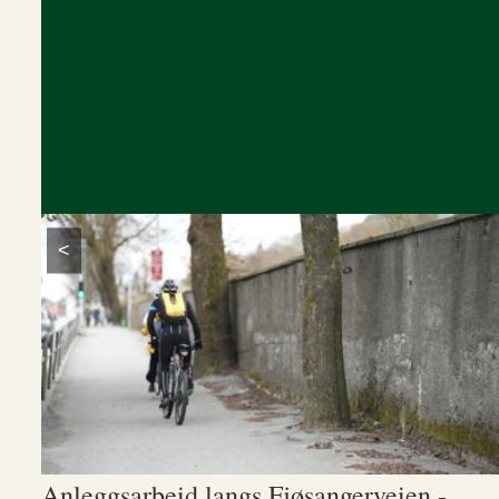
<
Anleggsarbeid langs Fjøsangerveien -