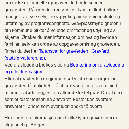
praktiske og formelle oppgaver i forbindelse med
gravferden. Pårørende som ønsker, kan imidlertid utføre
mange av disse selv, f.eks. pynting av seremonilokale og
utforming av program/sanghefte. Gravplassmyndigheten i
din kommune plikter å veilede om frister og utfylling av
skjema. Ønsker du mer informasjon om hva og hvordan
familien selv kan ordne av oppgaver omkring gravferden,
finner du det her
Ta ansvar for gravferden | Gravferd
(statsforvalteren.no)
.
Ved gravlegging brukes skjema
Begjæring om gravlegging
og eller kremasjon
Etter at gravferden er gjennomført vil du som sørger for
gravferden få mulighet til å bli ansvarlig for graven, med
mindre avdøde legges i en allerede festet grav. Da vil den
som er fester fortsatt ha ansvaret. Fester kan overføre
ansvaret til andre som eventuelt ønsker å overta.
Her finner du informasjon om hvilke typer graver som er
tilgjengelig i Bergen: