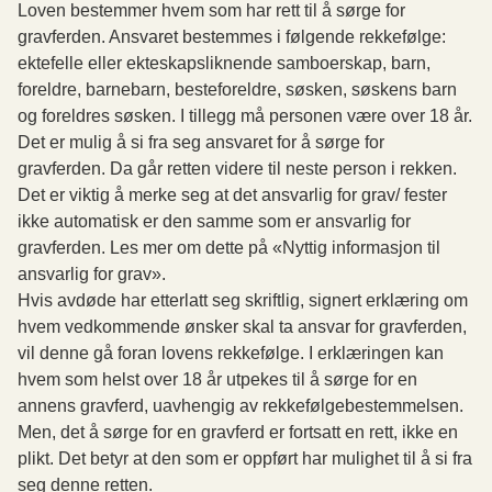
Loven bestemmer hvem som har rett til å sørge for
gravferden. Ansvaret bestemmes i følgende rekkefølge:
ektefelle eller ekteskapsliknende samboerskap, barn,
foreldre, barnebarn, besteforeldre, søsken, søskens barn
og foreldres søsken. I tillegg må personen være over 18 år.
Det er mulig å si fra seg ansvaret for å sørge for
gravferden. Da går retten videre til neste person i rekken.
Det er viktig å merke seg at det ansvarlig for grav/ fester
ikke automatisk er den samme som er ansvarlig for
gravferden. Les mer om dette på «Nyttig informasjon til
ansvarlig for grav».
Hvis avdøde har etterlatt seg skriftlig, signert erklæring om
hvem vedkommende ønsker skal ta ansvar for gravferden,
vil denne gå foran lovens rekkefølge. I erklæringen kan
hvem som helst over 18 år utpekes til å sørge for en
annens gravferd, uavhengig av rekkefølgebestemmelsen.
Men, det å sørge for en gravferd er fortsatt en rett, ikke en
plikt. Det betyr at den som er oppført har mulighet til å si fra
seg denne retten.