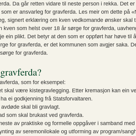
erda. Da går retten vidare til neste person i rekka. Det e
 som er ansvarleg for gravferda. Les meir om dette på «Ny
eg, signert erklæring om kven vedkomande ønsker skal ta
an kven som helst over 18 år sørge for gravferda, uavhen
kkje ein plikt. Det betyr at den som er oppført har høve til
ge for gravferda, er det kommunen som avgjer saka. De
sørge for gravferda.
 gravferda?
ravferda, som for eksempel:
et skal være kistegravlegging. Etter kremasjon kan ein 
ha ei godkjenning frå Statsforvaltaren.
avdøde skal bli gravlagt.
d som skal brukast ved gravferda.
 meste av praktiske og formelle oppgåver i samband med
. pynting av seremonilokale og utforming av program/san