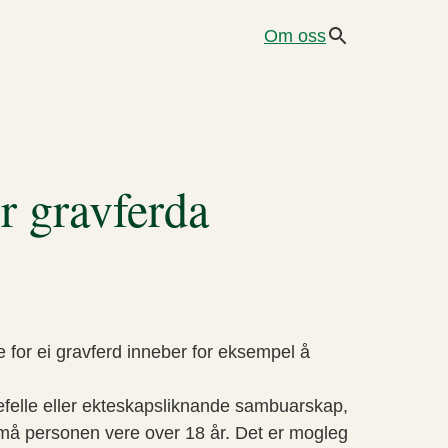
Om oss
or gravferda
e for ei gravferd inneber for eksempel å
ktefelle eller ekteskapsliknande sambuarskap,
g må personen vere over 18 år. Det er mogleg