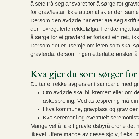
å seie frå seg ansvaret for å sørge for gravf
for grav/festar ikkje automatisk er den same
Dersom den avdøde har etterlate seg skriftl
den lovregulerte rekkefølga. I erklæringa k
å sørge for ei gravferd er fortsatt ein rett, i
Dersom det er usemje om kven som skal sør
gravferda, dersom ingen etterlatte ønsker å 
Kva gjer du som sørger for
Du tar ei rekke avgjersler i samband med g
Om avdøde skal bli kremert eller om d
askespreiing. Ved askespreiing må ein 
I kva kommune, gravplass og grav den 
Kva seremoni og eventuelt seremonista
Mange vel å la eit gravferdsbyrå ordne det
likevel utføre mange av desse sjølv, f.eks