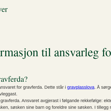
ver
rmasjon til ansvarleg f
ravferda?
nsvaret for gravferda. Dette står i
gravplasslova
. Å sørg
vleggast.
r gravferda. Ansvaret avgjerast i følgande rekkefølge: e
øsken, søsken sine barn og foreldre sine søsken. I tilleg