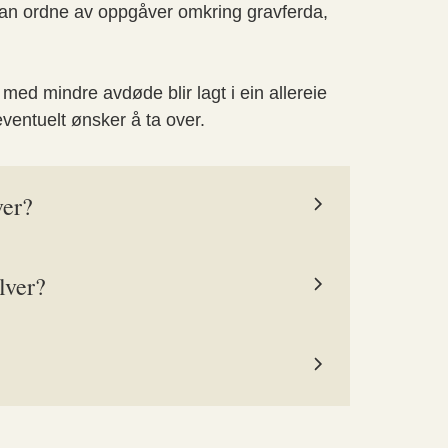
v kan ordne av oppgåver omkring gravferda,
 med mindre avdøde blir lagt i ein allereie
eventuelt ønsker å ta over.
ver?
lver?