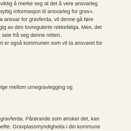
r viktig å merke seg at det å vere ansvarleg
ttig informasjon til ansvarleg for grav».
 ansvar for gravferda, vil denne gå føre
gig av den lovregulerte rekkefølga. Men, det
 å seie frå seg denne retten.
t er også kommunen som vil ta ansvaret for
velge mellom urnegravlegging og
 gravferda. Pårørande som ønsker det, kan
ghefte. Gravplassmyndigheita i din kommune