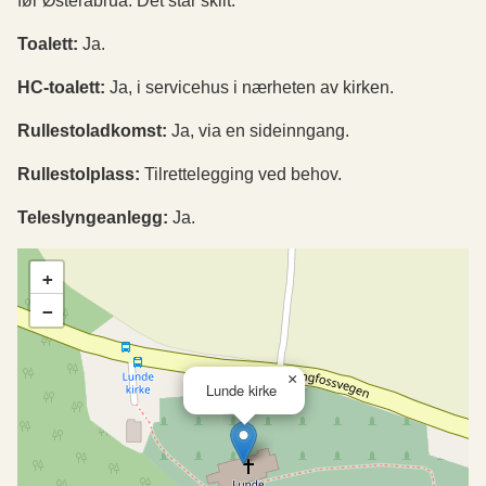
før Østeråbrua. Det står skilt.
Toalett:
Ja.
HC-toalett:
Ja, i servicehus i nærheten av kirken.
Rullestoladkomst:
Ja, via en sideinngang.
Rullestolplass:
Tilrettelegging ved behov.
Teleslyngeanlegg:
Ja.
+
−
×
Lunde kirke