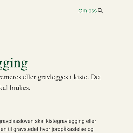
Om oss
gging
meres eller gravlegges i kiste. Det
kal brukes.
 gravplassloven skal kistegravlegging eller
en til gravstedet hvor jordpåkastelse og