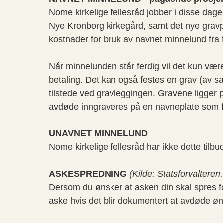
Nome kirkelige fellesråd jobber i disse dag
Nye Kronborg kirkegård, samt det nye grav
kostnader for bruk av navnet minnelund fra 
Når minnelunden står ferdig vil det kun være
betaling. Det kan også festes en grav (av 
tilstede ved gravleggingen. Gravene ligger p
avdøde inngraveres på en navneplate som f
UNAVNET MINNELUND
Nome kirkelige fellesråd har ikke dette tilbud
ASKESPREDNING
(Kilde: Statsforvalteren
Dersom du ønsker at asken din skal spres for 
aske hvis det blir dokumentert at avdøde ønsk