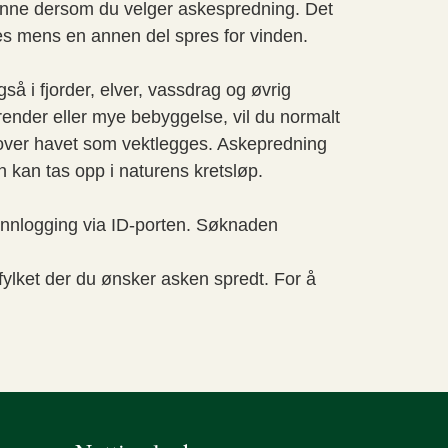
vminne dersom du velger askespredning. Det
gges mens en annen del spres for vinden.
så i fjorder, elver, vassdrag og øvrig
render eller mye bebyggelse, vil du normalt
er over havet som vektlegges. Askepredning
en kan tas opp i naturens kretsløp.
 innlogging via ID-porten. Søknaden
fylket der du ønsker asken spredt. For å