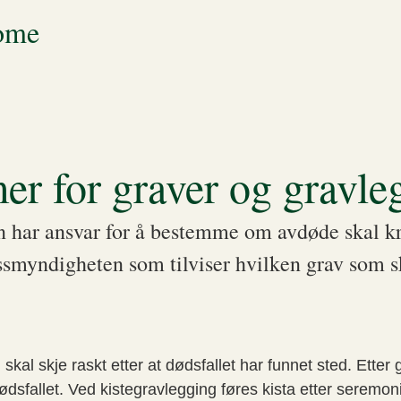
Nome
er for graver og gravle
n har ansvar for å bestemme om avdøde skal kre
ssmyndigheten som tilviser hvilken grav som s
skal skje raskt etter at dødsfallet har funnet sted. Etter
dsfallet. Ved kistegravlegging føres kista etter seremoni