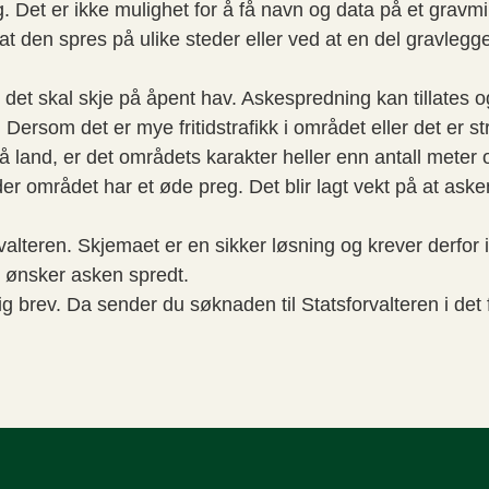
ing. Det er ikke mulighet for å få navn og data på et gra
d at den spres på ulike steder eller ved at en del gravle
 det skal skje på åpent hav. Askespredning kan tillates og
ersom det er mye fritidstrafikk i området eller det er st
g på land, er det områdets karakter heller enn antall met
 der området har et øde preg. Det blir lagt vekt på at ask
valteren. Skjemaet er en sikker løsning og krever derfor
u ønsker asken spredt.
g brev. Da sender du søknaden til Statsforvalteren i det 