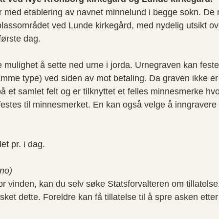
er med etablering av navnet minnelund i begge sokn. De 
plassområdet ved Lunde kirkegård, med nydelig utsikt o
første dag.
 mulighet å sette ned urne i jorda. Urnegraven kan festes
samme type) ved siden av mot betaling. Da graven ikke e
å et samlet felt og er tilknyttet et felles minnesmerke hv
estes til minnesmerket. En kan også velge å inngravere
et pr. i dag.
.no)
vinden, kan du selv søke Statsforvalteren om tillatelse. O
et dette. Foreldre kan få tillatelse til å spre asken ett