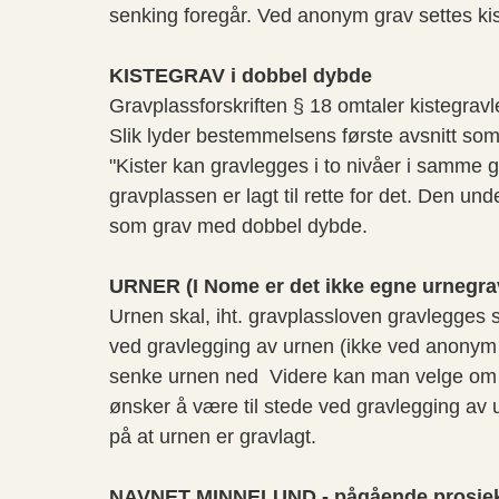
senking foregår. Ved anonym grav settes kis
KISTEGRAV i dobbel dybde
Gravplassforskriften § 18 omtaler kistegravl
Slik lyder bestemmelsens første avsnitt so
"Kister kan gravlegges i to nivåer i samme g
gravplassen er lagt til rette for det. Den u
som grav med dobbel dybde.
URNER (I Nome er det ikke egne urnegra
Urnen skal, iht. gravplassloven gravlegges 
ved gravlegging av urnen (ikke ved anonym g
senke urnen ned Videre kan man velge om fam
ønsker å være til stede ved gravlegging av 
på at urnen er gravlagt.
NAVNET MINNELUND - pågående prosjekt