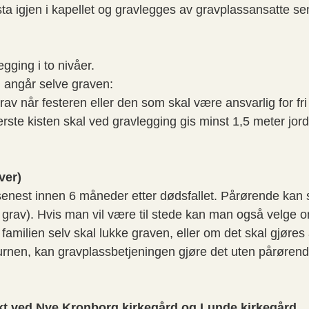
ta igjen i kapellet og gravlegges av gravplassansatte se
egging i to nivåer.
m angår selve graven:
rav når festeren eller den som skal være ansvarlig for fr
nderste kisten skal ved gravlegging gis minst 1,5 meter jo
ver)
senest innen 6 måneder etter dødsfallet. Pårørende kan 
rav). Hvis man vil være til stede kan man også velge om 
ilien selv skal lukke graven, eller om det skal gjøres 
urnen, kan gravplassbetjeningen gjøre det uten pårørend
 ved Nye Kronborg kirkegård og Lunde kirkegård.